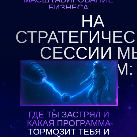
БИЗНЕСА
НЕВОЗМОЖНО БЕЗ
НА
МАСШТАБИРОВАНИЯ
СЕБЯ, КАК
СТРАТЕГИЧЕ
ЛИЧНОСТИ»
СЕССИИ М
ВЫЯВИМ:
ГДЕ ТЫ ЗАСТРЯЛ И
КАКАЯ ПРОГРАММА
ТОРМОЗИТ ТЕБЯ И